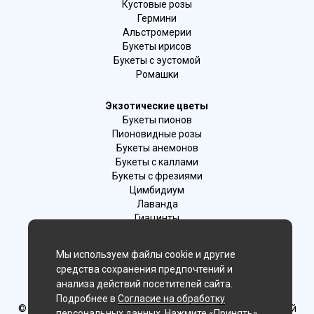
Кустовые розы
Гермини
Альстромерии
Букеты ирисов
Букеты с эустомой
Ромашки
Экзотические цветы
Букеты пионов
Пионовидные розы
Букеты анемонов
Букеты с каллами
Букеты с фрезиями
Цимбидиум
Лаванда
Гиацинты
Мы используем файлы cookie и другие
Мы в соц. сетях:
средства сохранения предпочтений и
Иркутск, г. Иркутск ул.Ленина 25
анализа действий посетителей сайта.
Подробнее в
Согласие на обработку
© Delaflor - доставка цветов, 2012-2026
ИП Рыжков Евгений
персональных данных
. Нажмите «Принять»,