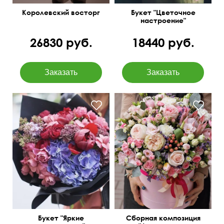
Королевский восторг
Букет "Цветочное
настроение"
26830 руб.
18440 руб.
Кустовая роза
Протея King, эвкалипт
пионовидная, гвоздика
Беби блу, пионная роза,
лунная, гортензия, пион,
лимониум
сирень
Букет "Яркие
Сборная композиция