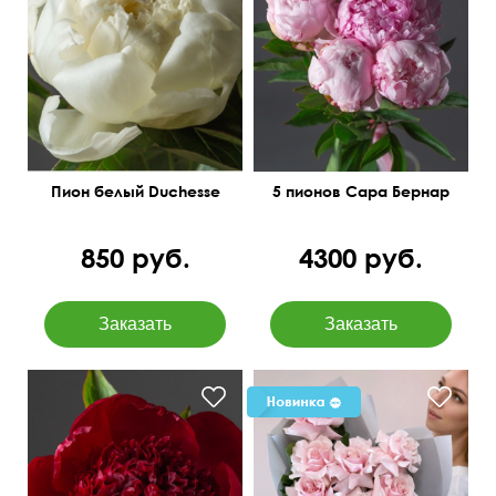
Оформление атласной
лентой
Поштучно
45 см
20 см
Пион белый Duchesse
5 пионов Сара Бернар
850 руб.
4300 руб.
Высота 50 см