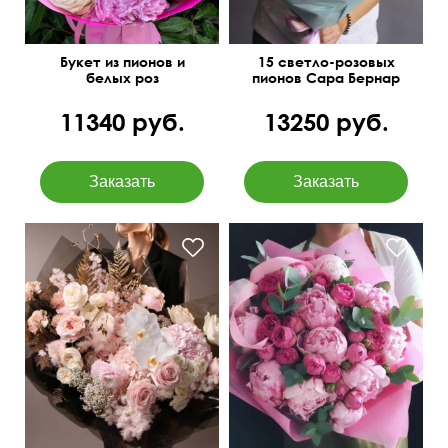
Букет из пионов и
15 светло-розовых
белых роз
пионов Сара Бернар
11340 руб.
13250 руб.
Озотамнус, орхидея
Пионы Голландия 11,
ванда, аспарагус,
кустовые розы, эвкалипт
сухоцветы
парвифолия 3