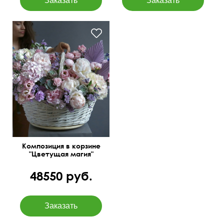
Твидии, статица,
суккуленты, матиолы,
клематисы, папоротник и
др.
Композиция в корзине
"Цветущая магия"
48550 руб.