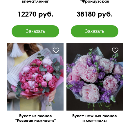
впечатления"
"Французская
роскошь"
12270 руб.
38180 руб.
Кустовые розы, пионы,
эвкалипт baby blue
Букет из пионов
Букет нежных пионов
"Розовая нежность"
и маттиолы