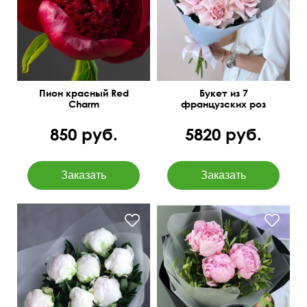
Пион красный Red
Букет из 7
Charm
французских роз
850 руб.
5820 руб.
С оформлением
45 см
25 см