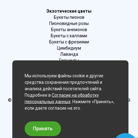
Экзотические цветы
Букеты пионов
Пионовидные розы
Букеты анемонов
Букеты с каллами
Букеты с фрезиями
Цимбидиум
Лаванда
Гиацинты
Мы используем файлы cookie и другие
Мы в соц. сетях:
средства сохранения предпочтений и
анализа действий посетителей сайта.
Иркутск, г. Иркутск ул.Ленина 25
Подробнее в
Согласие на обработку
© Delaflor - доставка цветов, 2012-2026
ИП Рыжков Евгений
персональных данных
. Нажмите «Принять»,
Вячеславович
если даете согласие на это.
ИНН 540409481687 ОГРН 325547600130383
Принять