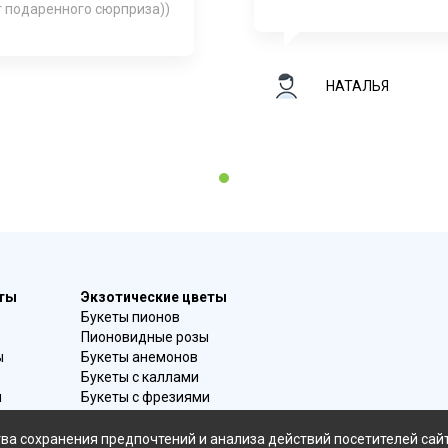
 подаренного сюрприза))
НАТАЛЬЯ
1
еты
Экзотические цветы
Букеты пионов
Пионовидные розы
ы
Букеты анемонов
Букеты с каллами
и
Букеты с фрезиями
в
Цимбидиум
омой
Лаванда
ва сохранения предпочтений и анализа действий посетителей сай