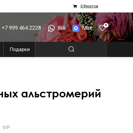
0 букетов
0
+7 999 464 2228
WA
Max
Подарки
тных альстромерий
VIP