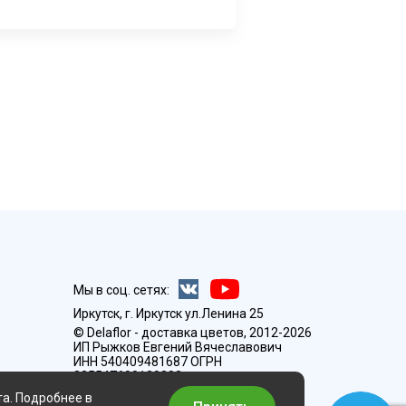
Мы в соц. сетях:
Иркутск, г. Иркутск ул.Ленина 25
© Delaflor - доставка цветов, 2012-2026
ИП Рыжков Евгений Вячеславович
ИНН 540409481687 ОГРН
325547600130383
та. Подробнее в