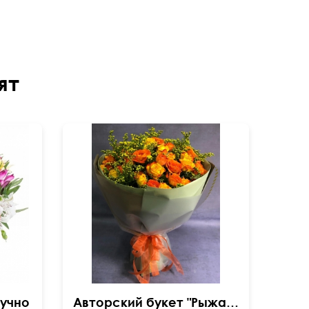
ят
учно
Авторский букет "Рыжая бестия"