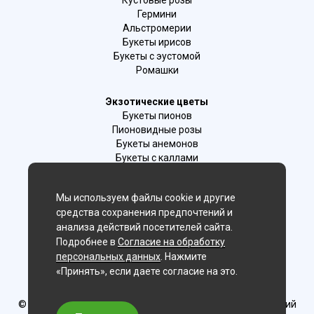
Гермини
Альстромерии
Букеты ирисов
Букеты с эустомой
Ромашки
Экзотические цветы
Букеты пионов
Пионовидные розы
Букеты анемонов
Букеты с каллами
Букеты с фрезиями
Цимбидиум
Мы используем файлы cookie и другие
Лаванда
средства сохранения предпочтений и
Гиацинты
анализа действий посетителей сайта.
Подробнее в
Согласие на обработку
Мы в соц. сетях:
персональных данных
. Нажмите
«Принять», если даете согласие на это.
Иркутск, г. Иркутск ул.Ленина 25
© Delaflor - доставка цветов, 2012-2026
ИП Рыжков Евгений