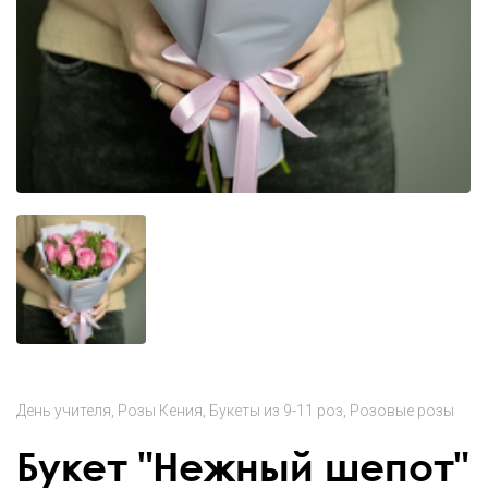
День учителя
Розы Кения
Букеты из 9-11 роз
Розовые розы
Букет "Нежный шепот"