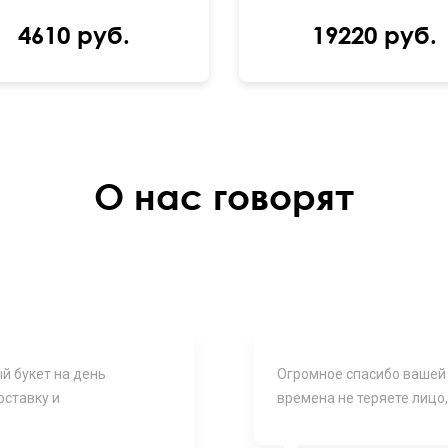
4610 руб.
19220 руб.
О нас говорят
й букет на день
Огромное спасибо вашей
оставку и
времена не теряете лицо