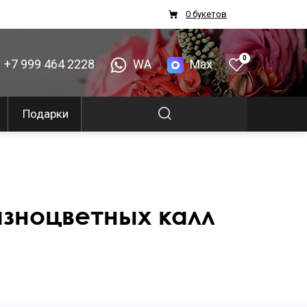
0 букетов
0
+7 999 464 2228
WA
Max
Подарки
разноцветных калл