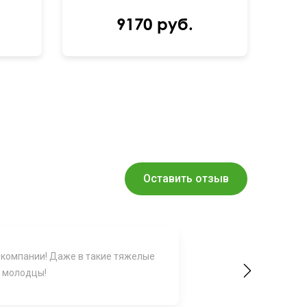
9170 руб.
Оставить отзыв
 компании! Даже в такие тяжелые
Спасибо за ваш
Next
, молодцы!
эмоции ;)))