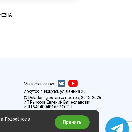
ИЕВНА
АЛЕКСЕ
Мы в соц. сетях:
Иркутск, г. Иркутск ул.Ленина 25
© Delaflor - доставка цветов, 2012-2026
ИП Рыжков Евгений Вячеславович
ИНН 540409481687 ОГРН
325547600130383
та. Подробнее в
Принять