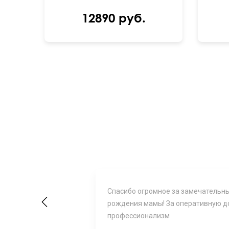
12890 руб.
ода и только в
Спасибо огромное за замечательны
Previous
 хотела (｡◕‿◕｡)
рождения мамы! За оперативную д
профессионализм