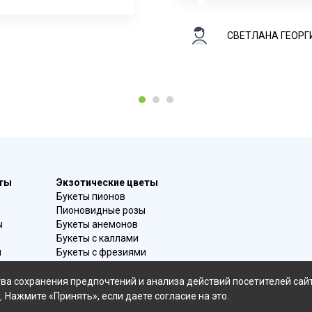
СВЕТЛАНА ГЕОРГ
1
2
3
еты
Экзотические цветы
Букеты пионов
Пионовидные розы
ы
Букеты анемонов
Букеты с каллами
и
Букеты с фрезиями
в
Цимбидиум
омой
Лаванда
ва сохранения предпочтений и анализа действий посетителей сай
Гиацинты
х
. Нажмите «Принять», если даете согласие на это.