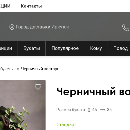
КЦИИ
Контакты
Город доставки
Иркутск
зиции
Букеты
Популярное
Кому
Повод
 букеты
Черничный восторг
Черничный в
Размер букета:
45
35
Стандарт