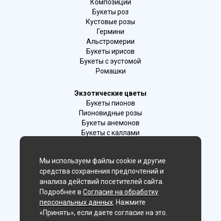
Композиции
Букеты роз
Кустовые розы
Гермини
Альстромерии
Букеты ирисов
Букеты с эустомой
Ромашки
Экзотические цветы
Букеты пионов
Пионовидные розы
Букеты анемонов
Букеты с каллами
Букеты с фрезиями
Цимбидиум
Мы используем файлы cookie и другие
Лаванда
средства сохранения предпочтений и
Гиацинты
анализа действий посетителей сайта.
Подробнее в
Согласие на обработку
Мы в соц. сетях:
персональных данных
. Нажмите
«Принять», если даете согласие на это.
Иркутск, г. Иркутск ул.Ленина 25