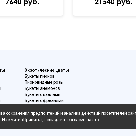
7640 руб.
21540 руб.
еты
Экзотические цветы
Букеты пионов
Пионовидные розы
ы
Букеты анемонов
Букеты с каллами
и
Букеты с фрезиями
в
Цимбидиум
омой
Лаванда
ва сохранения предпочтений и анализа действий посетителей сай
Гиацинты
х
. Нажмите «Принять», если даете согласие на это.