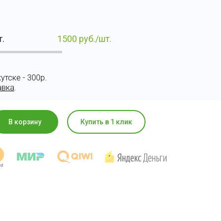
т.
1500
руб./шт.
утске - 300р.
авка
.
В корзину
Купить в 1 клик