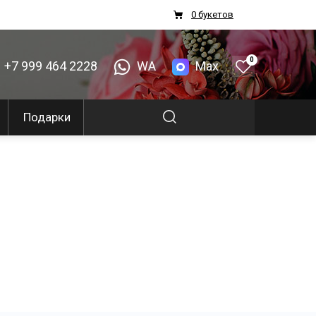
0 букетов
0
+7 999 464 2228
WA
Max
Подарки