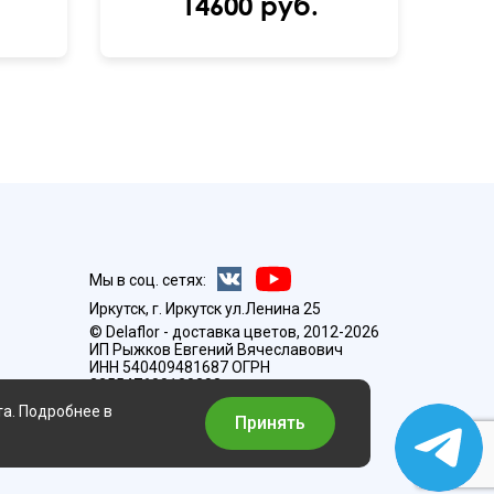
14600 руб.
Мы в соц. сетях:
Иркутск, г. Иркутск ул.Ленина 25
© Delaflor - доставка цветов, 2012-2026
ИП Рыжков Евгений Вячеславович
ИНН 540409481687 ОГРН
325547600130383
та. Подробнее в
Принять