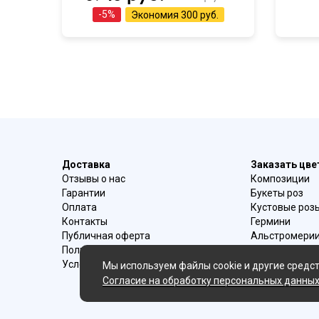
-
5
%
Экономия
300 руб.
Доставка
Заказать цв
Отзывы о нас
Композиции
Гарантии
Букеты роз
Оплата
Кустовые роз
Контакты
Гермини
Публичная оферта
Альстромери
Политика конфиденциальности
Букеты ирисо
Условия возврата
Букеты с эуст
Мы используем файлы cookie и другие средст
Ромашки
Согласие на обработку персональных данны