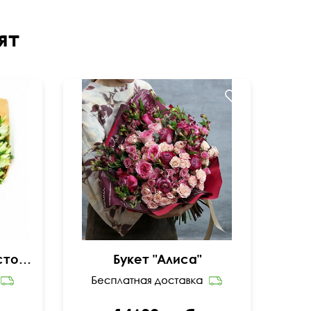
ят
Букет ромашек и эустомы
Букет "Алиса"