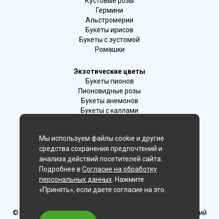
Кустовые розы
Гермини
Альстромерии
Букеты ирисов
Букеты с эустомой
Ромашки
Экзотические цветы
Букеты пионов
Пионовидные розы
Букеты анемонов
Букеты с каллами
Букеты с фрезиями
Цимбидиум
Мы используем файлы cookie и другие
Лаванда
средства сохранения предпочтений и
Гиацинты
анализа действий посетителей сайта.
Подробнее в
Согласие на обработку
Мы в соц. сетях:
персональных данных
. Нажмите
«Принять», если даете согласие на это.
Иркутск, г. Иркутск ул.Ленина 25
© Delaflor - доставка цветов, 2012-2026
ИП Рыжков Евгений