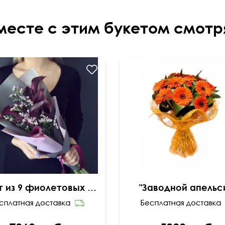
месте с этим букетом смотр
Букет из 9 фиолетовых калл с ветками лимониума
"Заводной апельс