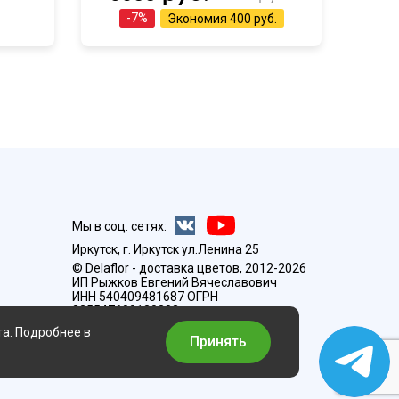
-
7
%
Экономия
400 руб.
Мы в соц. сетях:
Иркутск, г. Иркутск ул.Ленина 25
© Delaflor - доставка цветов, 2012-2026
ИП Рыжков Евгений Вячеславович
ИНН 540409481687 ОГРН
325547600130383
та. Подробнее в
Принять