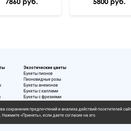
7860 руб.
5800 руб.
еты
Экзотические цветы
Букеты пионов
Пионовидные розы
ы
Букеты анемонов
Букеты с каллами
и
Букеты с фрезиями
в
Цимбидиум
омой
Лаванда
ва сохранения предпочтений и анализа действий посетителей сай
Гиацинты
х
. Нажмите «Принять», если даете согласие на это.