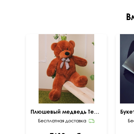
В
Плюшевый медведь Тедди 120см