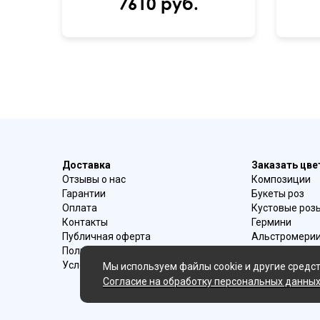
7610 руб.
Доставка
Заказать цв
Отзывы о нас
Композиции
Гарантии
Букеты роз
Оплата
Кустовые роз
Контакты
Гермини
Публичная оферта
Альстромери
Политика конфиденциальности
Букеты ирисо
Условия возврата
Букеты с эуст
Мы используем файлы cookie и другие средст
Ромашки
Согласие на обработку персональных данны