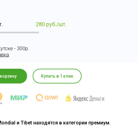
т.
280
руб./шт.
утске - 300р.
авка
.
 корзину
Купить в 1 клик
ondial и Tibet находятся в категории премиум.