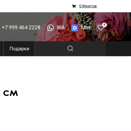
0 букетов
0
+7 999 464 2228
WA
Max
Подарки
0 см