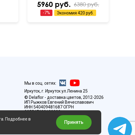
5960 руб.
6380 руб.
-
7
%
Экономия
420 руб.
Мы в соц. сетях:
Иркутск, г. Иркутск ул.Ленина 25
© Delaflor - доставка цветов, 2012-2026
ИП Рыжков Евгений Вячеславович
ИНН 540409481687 ОГРН
325547600130383
та. Подробнее в
Принять