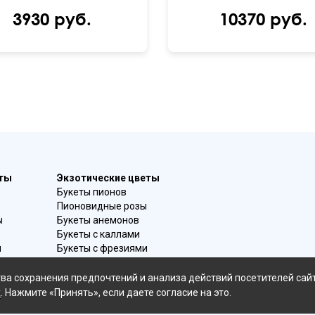
3930 руб.
10370 руб.
еты
Экзотические цветы
Букеты пионов
Пионовидные розы
ы
Букеты анемонов
Букеты с каллами
и
Букеты с фрезиями
в
Цимбидиум
омой
Лаванда
ва сохранения предпочтений и анализа действий посетителей сай
Гиацинты
х
. Нажмите «Принять», если даете согласие на это.