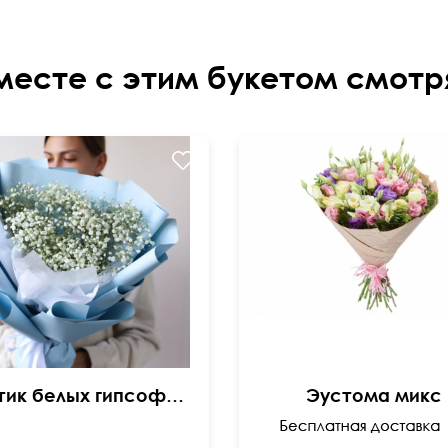
месте с этим букетом смотр
Букетик белых гипсофил "Ангелочек"
Эустома микс