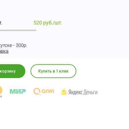
т.
520
руб./шт.
утске - 300р.
авка
.
 корзину
Купить в 1 клик