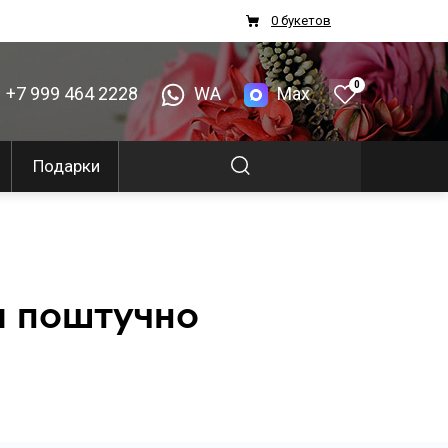
0 букетов
0
+7 999 464 2228
WA
Max
Подарки
я поштучно