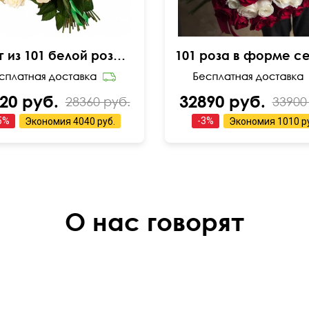
Букет из 101 белой розы 50см
20 руб.
32890 руб.
28360 руб.
33900
5
%
-
3
%
Экономия
4040 руб.
Экономия
1010 р
О нас говорят