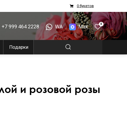
0 букетов
0
+7 999 464 2228
WA
Max
Подарки
лой и розовой розы