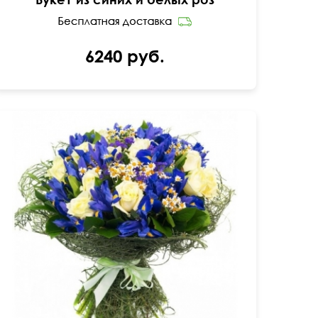
6240 руб.
Синие ирисы, розы, ромашка, сизаль, лента
50 см
45 см