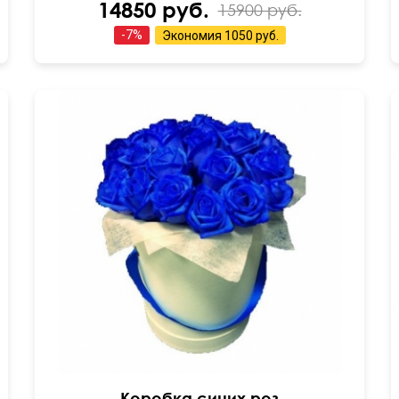
14850 руб.
15900 руб.
-
7
%
Экономия
1050 руб.
Бутоны окрашены
35 см
30 см
Коробка синих роз