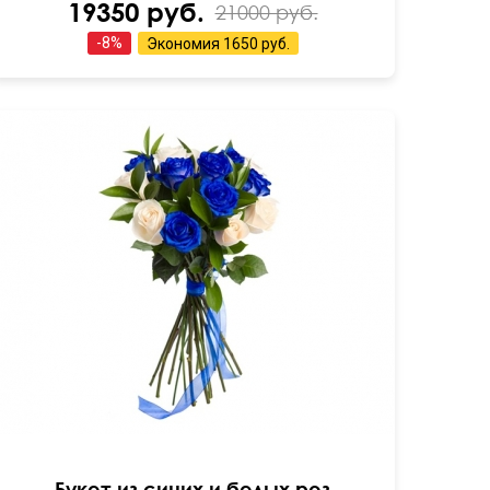
19350 руб.
21000 руб.
-
8
%
Экономия
1650 руб.
60 см
35 см
Букет из синих и белых роз