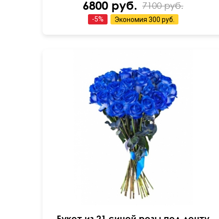
6800 руб.
7100 руб.
-
5
%
Экономия
300 руб.
Можно оформить в коробке
50 см
30 см
Букет из 21 синей розы под ленту