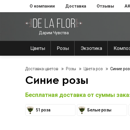
О компании
Доставка
Отзывы
А
Дарим Чувства
Цветы
Розы
Экзотика
Компо
Доставка цветов
Розы
Цвета роз
Синие ро
Синие розы
Бесплатная доставка от суммы заказ
51 роза
Белые розы