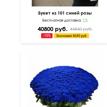
Букет из 101 синей розы
40800 руб.
44840 руб.
-
10
%
Экономия
4040 руб.
55 см
150 см