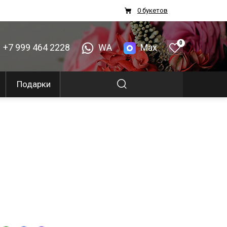
0 букетов
0
+7 999 464 2228
WA
Max
Подарки