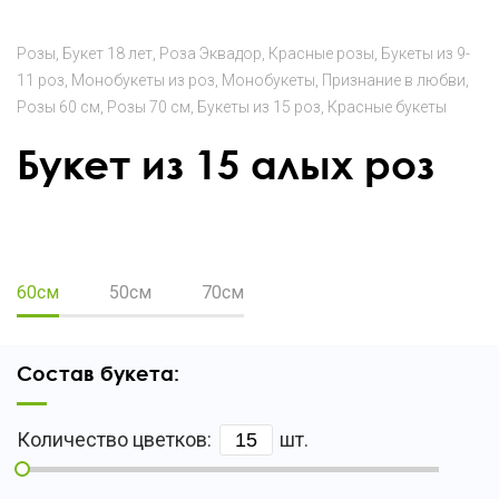
Розы
Букет 18 лет
Роза Эквадор
Красные розы
Букеты из 9-
11 роз
Монобукеты из роз
Монобукеты
Признание в любви
Розы 60 см
Розы 70 см
Букеты из 15 роз
Красные букеты
Букет из 15 алых роз
60
35
60см
50см
70см
Состав букета:
Количество цветков:
шт.