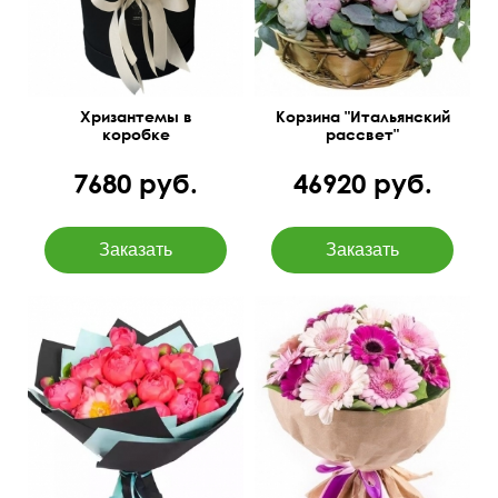
Хризантемы в
Корзина "Итальянский
коробке
рассвет"
7680 руб.
46920 руб.
Сочные пионы корал
В крафт бумаге
шарм с оформлением в
дизайнерскую бумагу.
50 см
35 см