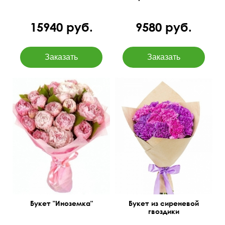
15940 руб.
9580 руб.
17 пионов с рускусом.
50 см
35 см
45 см
40 см
Букет "Иноземка"
Букет из сиреневой
гвоздики