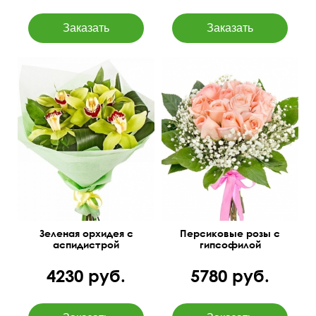
Фисташковый фетр
50 см
35 см
Зеленая орхидея с
Персиковые розы с
аспидистрой
гипсофилой
4230 руб.
5780 руб.