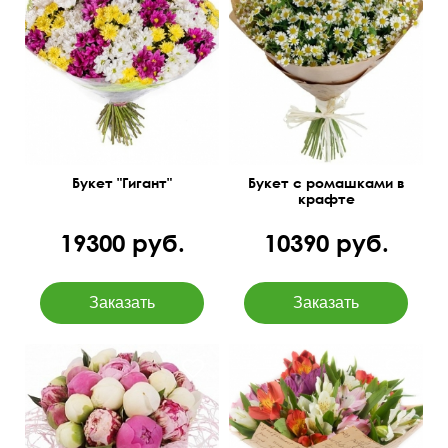
Разноцветные кустовые
хризантемы - от 35шт.
Танацетум - 17 шт.
60 см
70 см
Букет "Гигант"
Букет с ромашками в
крафте
19300 руб.
10390 руб.
Бесплатная доставка