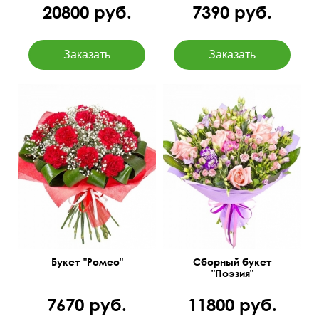
20800 руб.
7390 руб.
Роза, эустома, фрезия,
50 см
40 см
листья фисташки, фатсия
Букет "Ромео"
Сборный букет
"Поэзия"
7670 руб.
11800 руб.