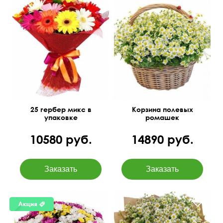
Корзинка маленькая,
танацетум, оазис
50 см
40 см
см
35 см
25 гербер микс в
Корзина полевых
упаковке
ромашек
10580 руб.
14890 руб.