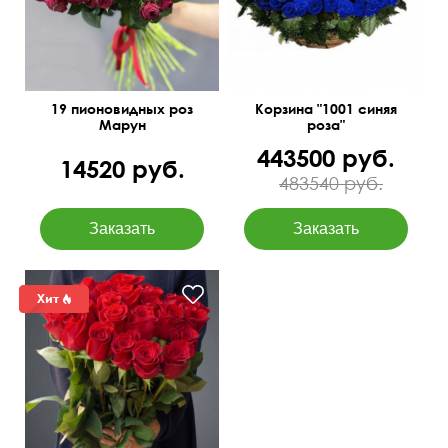
19 пионовидных роз
Корзина "1001 синяя
Марун
роза"
443500 руб.
14520 руб.
483540 руб.
50 см
30 см