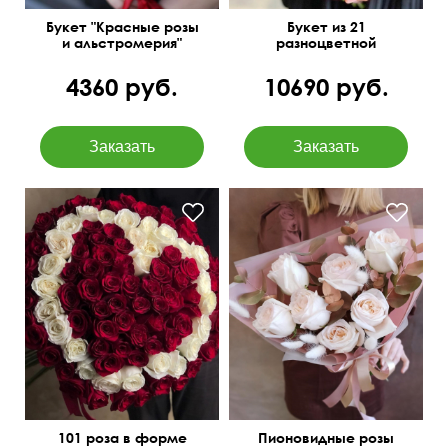
Букет "Красные розы
Букет из 21
и альстромерия"
разноцветной
альстромерии
4360 руб.
10690 руб.
С позолоченным
I love you
эвкалиптом
101 роза в форме
Пионовидные розы