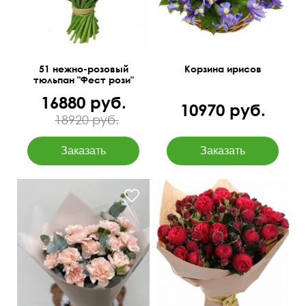
51 нежно-розовый
Корзина ирисов
тюльпан "Фест рози"
16880 руб.
10970 руб.
18920 руб.
Упаковка: крафт, лента
50 см
40 см
50 см
35 см