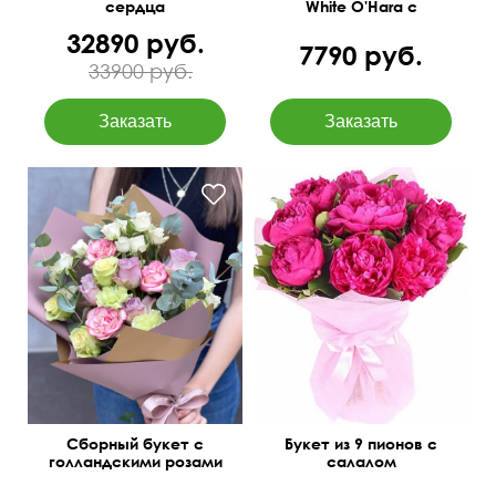
сердца
White O'Hara с
лагурусом
32890 руб.
7790 руб.
33900 руб.
Диантусы, декор, зелень
45 см
30 см
Сборный букет с
Букет из 9 пионов с
голландскими розами
салалом
"Театр"