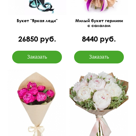
Букет "Яркая леди"
Милый букет гермини
с салалом
26850 руб.
8440 руб.
45 см
30 см