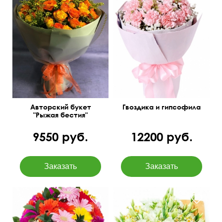
Оранжевые розы,
Бесплатная доставка
солидаго
цветов в Иркутске
50 см
40 см
50 см
35 см
Авторский букет
Гвоздика и гипсофила
"Рыжая бестия"
9550 руб.
12200 руб.