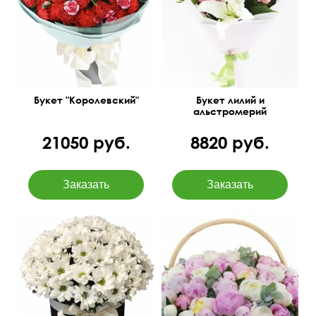
50 см
40 см
60 см
45 см
Букет "Королевский"
Букет лилий и
альстромерий
21050 руб.
8820 руб.
С добавлением эвкалипта
35 см
35 см
Цинерия.