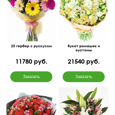
Подарит яркое летнее
50 см
40 см
настроение!
25 гербер с рускусом
Букет ромашек и
эустомы
11780 руб.
21540 руб.
Упаковка фетр