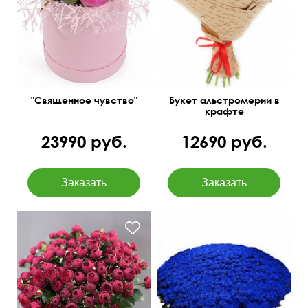
Бесплатная доставка
цветов в Иркутске
"Священное чувство"
Букет альстромерии в
крафте
23990 руб.
12690 руб.
Розы Спрей, высота 40-50
55 см
150 см
см.