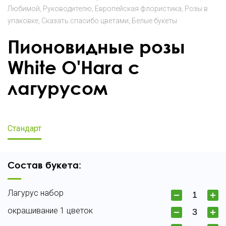
Любимой
Руководителю
Европейская флористика
Розы в
упаковке
Сказать спасибо цветами
Белые букеты
Пионовидные розы
White O'Hara с
лагурусом
Стандарт
Состав букета:
Лагурус набор
окрашивание 1 цветок