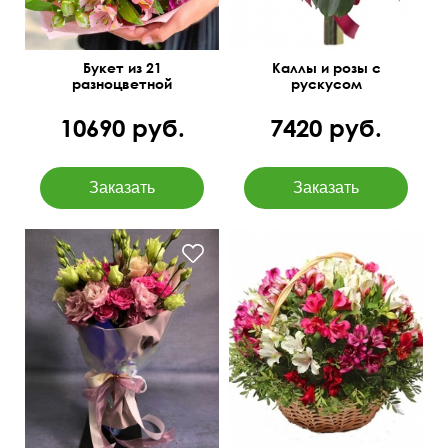
Букет из 21
Каллы и розы с
разноцветной
рускусом
альстромерии
10690 руб.
7420 руб.
50 см
30 см
40 см
40 см