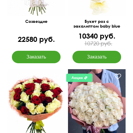
Созвездие
Букет роз с
эвкалиптом baby blue
10340 руб.
22580 руб.
10720 руб.
Премиум сорта
50 см
60 см
60 см
40 см