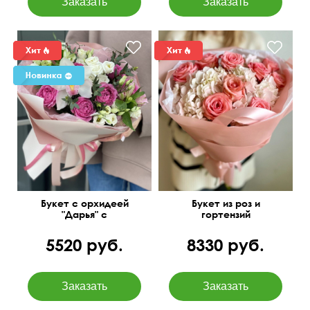
Букет с орхидеей
Букет из роз и
"Дарья" с
гортензий
добавлением роз и
"Волшебница"
эустомы
5520 руб.
8330 руб.