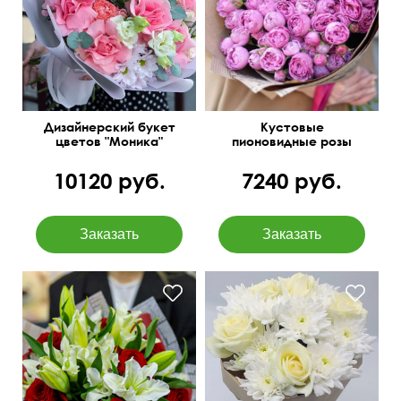
лизиантусы (эустома),
В крафтовой упаковке
гвоздика
Дизайнерский букет
Кустовые
цветов "Моника"
пионовидные розы
Бомбастик Баблс
10120 руб.
7240 руб.
Азиатские лилии, розы,
голландский рускус
Крафт бумага
60 см
40 см