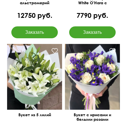
альстромерий
White O'Hara с
лагурусом
12750 руб.
7790 руб.
Можем добавить
50 см
40 см
гипсофилу.
Букет из 5 лилий
Букет с ирисами и
белыми розами