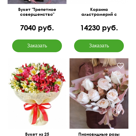
Букет "Трепетное
Корзина
совершенство"
альстромерий с
фисташкой
7040 руб.
14230 руб.
Упаковка джут, лента
С позолоченным
атласная
эвкалиптом
Букет из 25
Пионовидные розы