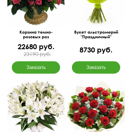
Корзина темно-
Букет альстромерий
розовых роз
"Праздничный"
22680 руб.
8730 руб.
23190 руб.
15 лилий под ленту.
Упаковка фетр
70 см
60 см
50 см
50 см