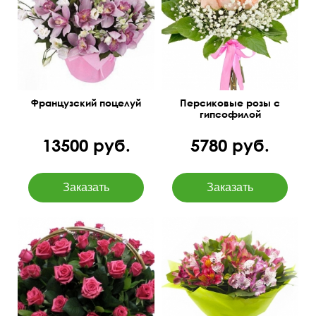
50 см
35 см
серьезность ваших
намерений.
50 см
45 см
Французский поцелуй
Персиковые розы с
гипсофилой
13500 руб.
5780 руб.
17 веток альстромерий
75 см
65 см