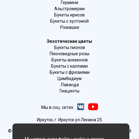
Гермини
Альстромерии
Букеты ирисов
Букеты с эустомой
Ромашки
Экзотические цветы
Букеты пионов
Пионовидные розы
Букеты анемонов
Букеты с каллами
Букеты с фрезиями
Цимбидиум
Лаванда
Гиацинты
Мы в соц. сетях:
Иркутск, г. Иркутск ул.Ленина 25
© Delaflor - доставка цветов, 2012-2026
ИП Рыжков Евгений
Вячеславович