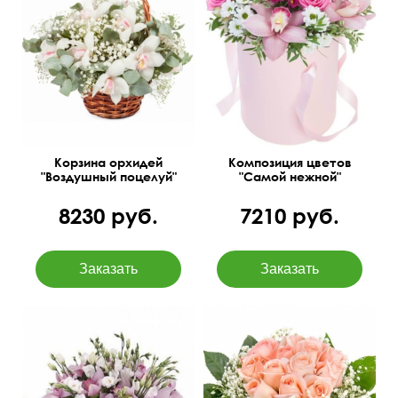
Розы Россия, орхидея
Эвкалипт Цинерия,
цимбидиум в колбе,
гипсофила, оазис.
хризантемы сантини,
35 см
35 см
папоротник, питтоспорум
Корзина орхидей
Композиция цветов
"Воздушный поцелуй"
"Самой нежной"
8230 руб.
7210 руб.
Букет из орхидеи
(цимбидиум) и эустомы,
способный показать всю