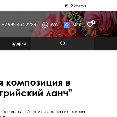
0 букетов
0
+7 999 464 2228
WA
Max
Подарки
 композиция в
трийский ланч"
е бесплатная. Исключая отдаленные районы.
авка
.