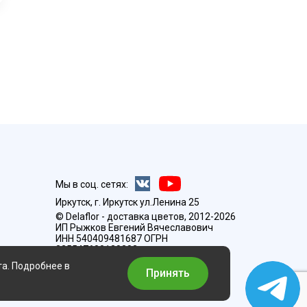
Мы в соц. сетях:
Иркутск, г. Иркутск ул.Ленина 25
© Delaflor - доставка цветов, 2012-2026
ИП Рыжков Евгений Вячеславович
ИНН 540409481687 ОГРН
325547600130383
та. Подробнее в
Принять