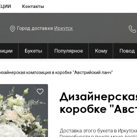
КЦИИ
Контакты
Город доставки
Иркутск
зиции
Букеты
Популярное
Кому
Повод
изайнерская композиция в коробке "Австрийский ланч"
Дизайнерская
коробке "Авс
Доставка этого букета в Иркутск
Подробности в пункте меню
дост