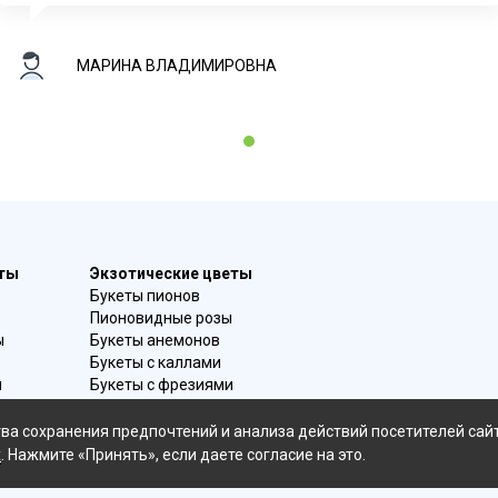
МАРИНА ВЛАДИМИРОВНА
1
еты
Экзотические цветы
Букеты пионов
Пионовидные розы
ы
Букеты анемонов
Букеты с каллами
и
Букеты с фрезиями
в
Цимбидиум
омой
Лаванда
ва сохранения предпочтений и анализа действий посетителей сай
Гиацинты
х
. Нажмите «Принять», если даете согласие на это.