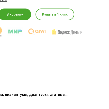
В корзину
Купить в 1 клик
, лизиантусы, диантусы, статица...