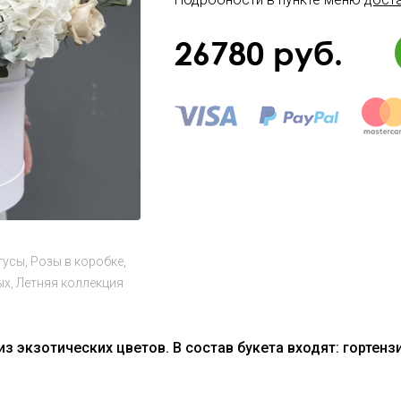
26780
руб.
тусы
Розы в коробке
ых
Летняя коллекция
 экзотических цветов. В состав букета входят: гортензии