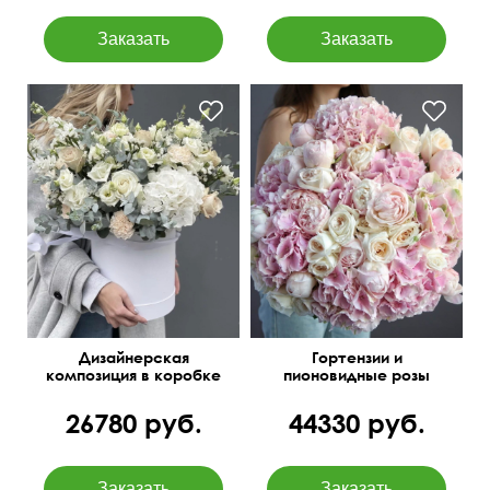
Эустома, диантусы, розы,
Белые и розовые
эвкалипт baby blue,
сочетания
статица
Дизайнерская
Гортензии и
композиция в коробке
пионовидные розы
"Австрийский ланч"
O'Hara
26780 руб.
44330 руб.