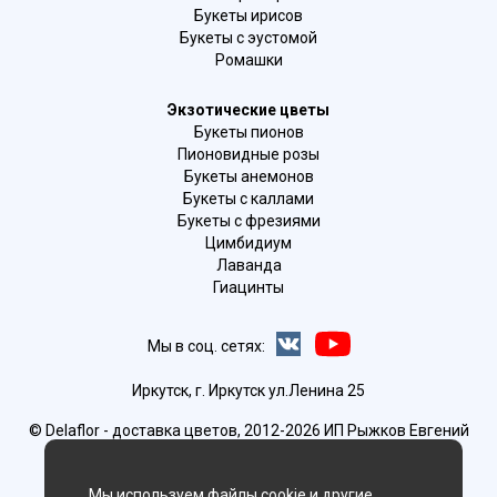
Букеты ирисов
Букеты с эустомой
Ромашки
Экзотические цветы
Букеты пионов
Пионовидные розы
Букеты анемонов
Букеты с каллами
Букеты с фрезиями
Цимбидиум
Лаванда
Гиацинты
Мы в соц. сетях:
Иркутск, г. Иркутск ул.Ленина 25
© Delaflor - доставка цветов, 2012-2026
ИП Рыжков Евгений
Вячеславович
ИНН 540409481687 ОГРН 325547600130383
Мы используем файлы cookie и другие