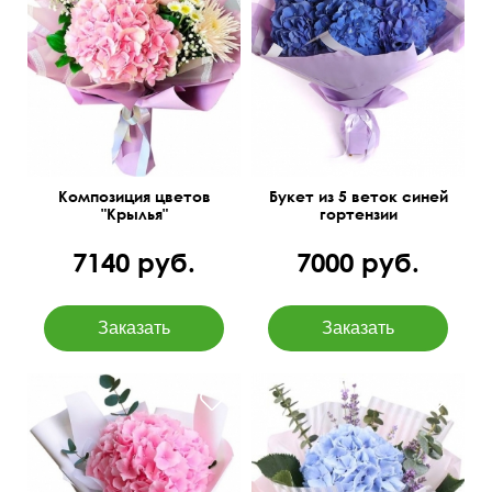
55 см
45 см
60 см
60 см
Композиция цветов
Букет из 5 веток синей
"Крылья"
гортензии
7140 руб.
7000 руб.
Голубая гортензия с
добавлением эвкалипта и