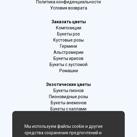
Политика конфиденциальности
Условия возврата
Заказать цветы
Композиции
Букеты роз
Кустовые розы
Гермини
Альстромерии
Букеты ирисов
Букеты с эустомой
Ромашки
Экзотические цветы
Букеты пионов
Пионовидные розы
Букеты анемонов
Букеты с каллами
Букеты с фрезиями
Цимбидиум
Мы используем файлы cookie и другие
Лаванда
средства сохранения предпочтений и
Гиацинты