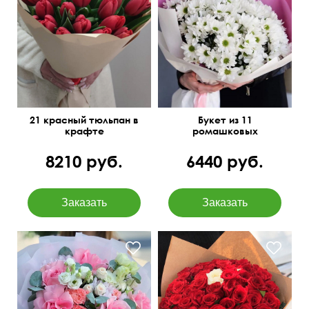
Розовая дизайнерская
45 см
30 см
упаковка
21 красный тюльпан в
Букет из 11
крафте
ромашковых
хризантем
8210 руб.
6440 руб.
Вывернутые розы,
лизиантусы (эустома),
Всегда в наличии