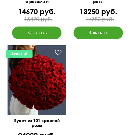
с розами и
розы
гиперикумом
14670 руб.
13250 руб.
"Страстный вечер"
15420 руб.
14780 руб.
50 см
70 см
Букет из 101 красной
розы