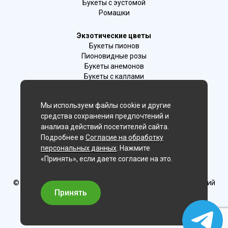
Букеты с эустомой
Ромашки
Экзотические цветы
Букеты пионов
Пионовидные розы
Букеты анемонов
Букеты с каллами
Букеты с фрезиями
Цимбидиум
Мы используем файлы cookie и другие
Лаванда
средства сохранения предпочтений и
Гиацинты
анализа действий посетителей сайта.
Подробнее в
Согласие на обработку
Мы в соц. сетях:
персональных данных
. Нажмите
«Принять», если даете согласие на это.
Иркутск, г. Иркутск ул.Ленина 25
© Delaflor - доставка цветов, 2012-2026
ИП Рыжков Евгений
Вячеславович
Принять
ИНН 540409481687 ОГРН 325547600130383