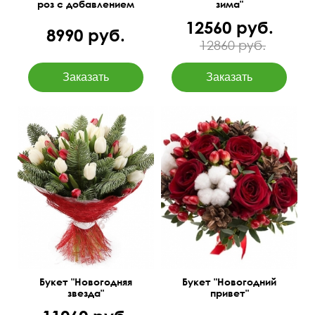
роз с добавлением
зима"
хлопка
12560 руб.
8990 руб.
12860 руб.
Не знаете как удивить
близкого человека на
Новый Год? Мы дадим
Небольшой новогодний
такую возможность =).
букет с гиперикумом,
Букет "Новогодняя
розами и хлопком.
звезда" - удивительное
сочетание тюльпанов и
50 см
40 см
веток (Нобилис)!
45 см
40 см
Букет "Новогодняя
Букет "Новогодний
звезда"
привет"