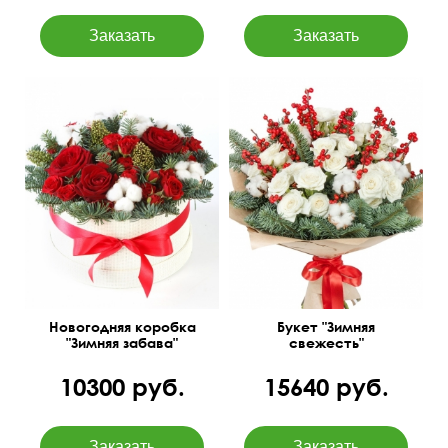
Букет из хлопка, илекса,
Можете заказать эту
эустомы станет
композицию сегодня с
идеальным подарком к
доставкойв Новый Год.
Новому Году.
Новогодняя коробка
Букет "Зимняя
"Зимняя забава"
свежесть"
10300 руб.
15640 руб.