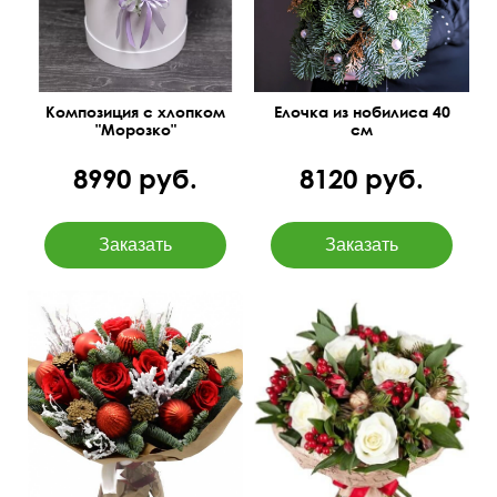
Композиция с хлопком
Елочка из нобилиса 40
"Морозко"
см
8990 руб.
8120 руб.
С шишками и
черничником
С декором из елок
заснеженным