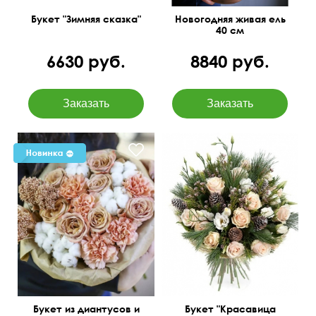
Букет "Зимняя сказка"
Новогодняя живая ель
40 см
6630 руб.
8840 руб.
Зимний букет из елочек
(нобилиса), роз, эустомы,
а также экзотических
цветов.
50 см
40 см
Букет из диантусов и
Букет "Красавица