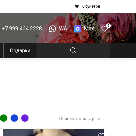
0 букетов
0
+7 999 464 2228
WA
Max
Подарки
Очистить фильтр