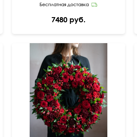
7480 руб.
Роза, папоротник, гвоздика, гиперикум,
альстромерия