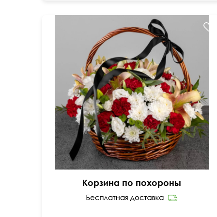
Хризантема, гвоздика, эвкалипт, лилия, оазис
Корзина по похороны