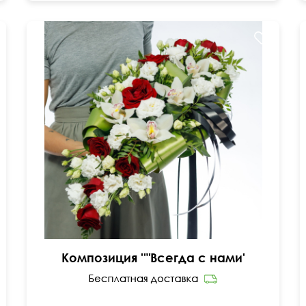
Орхидеи, розы, эустомы, папоротник, фисташка,
ленты
Композиция ''"Всегда с нами'