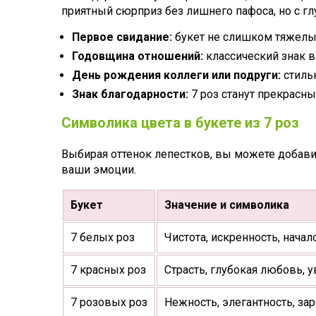
приятный сюрприз без лишнего пафоса, но с 
Первое свидание:
букет не слишком тяжелый,
Годовщина отношений:
классический знак в
День рождения коллеги или подруги:
стиль
Знак благодарности:
7 роз станут прекрасны
Символика цвета в букете из 7 роз
Выбирая оттенок лепестков, вы можете добави
ваши эмоции.
Букет
Значение и символика
7 белых роз
Чистота, искренность, начал
7 красных роз
Страсть, глубокая любовь, 
7 розовых роз
Нежность, элегантность, з