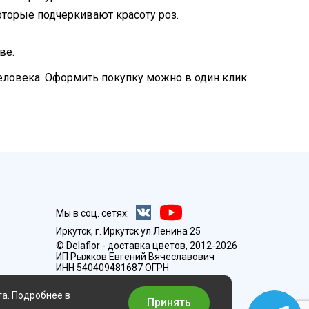
торые подчеркивают красоту роз.
ве.
еловека. Оформить покупку можно в один клик
Мы в соц. сетях:
Иркутск, г. Иркутск ул.Ленина 25
© Delaflor - доставка цветов, 2012-2026
ИП Рыжков Евгений Вячеславович
ИНН 540409481687 ОГРН
325547600130383
та. Подробнее в
Принять