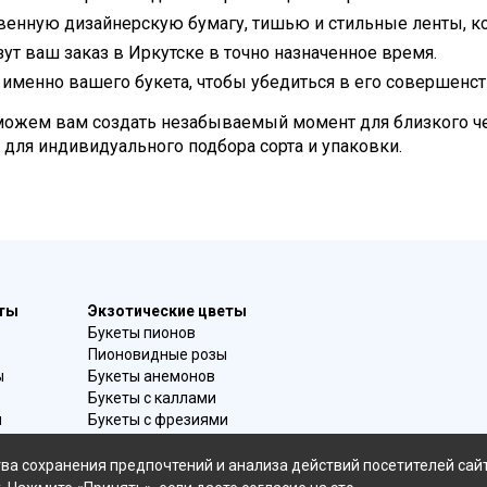
венную дизайнерскую бумагу, тишью и стильные ленты, ко
т ваш заказ в Иркутске в точно назначенное время.
именно вашего букета, чтобы убедиться в его совершенст
поможем вам создать незабываемый момент для близкого ч
 для индивидуального подбора сорта и упаковки.
еты
Экзотические цветы
Букеты пионов
Пионовидные розы
ы
Букеты анемонов
Букеты с каллами
и
Букеты с фрезиями
в
Цимбидиум
омой
Лаванда
ва сохранения предпочтений и анализа действий посетителей сай
Гиацинты