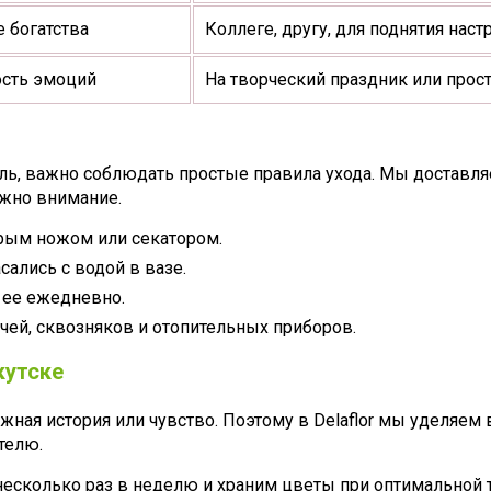
е богатства
Коллеге, другу, для поднятия наст
ость эмоций
На творческий праздник или прос
ель, важно соблюдать простые правила ухода. Мы доставля
ужно внимание.
трым ножом или секатором.
сались с водой в вазе.
 ее ежедневно.
чей, сквозняков и отопительных приборов.
кутске
жная история или чувство. Поэтому в Delaflor мы уделяем
телю.
есколько раз в неделю и храним цветы при оптимальной 