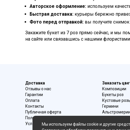
Авторское оформление:
используем качест
Быстрая доставка:
курьеры бережно привезу
Фото перед отправкой:
вы получите снимок 
Закажите букет из 7 роз прямо сейчас, и мы 
на сайте или связавшись с нашими флористами
Доставка
Заказать цв
Отзывы о нас
Композиции
Гарантии
Букеты роз
Оплата
Кустовые роз
Контакты
Гермини
Публичная оферта
Альстромери
Политика конфиденциальности
Букеты ирисо
Условия возврата
Букеты с эуст
Мы используем файлы cookie и другие средст
Ромашки