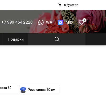
0 букетов
0
+7 999 464 2228
WA
Max
Подарки
роза 60
Роза синяя 50 см