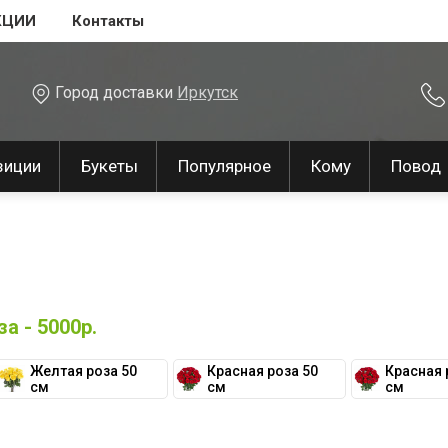
КЦИИ
Контакты
Город доставки
Иркутск
зиции
Букеты
Популярное
Кому
Повод
а - 5000р.
Желтая роза 50
Красная роза 50
Красная 
см
см
см